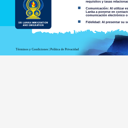
requisitos y tasas relacion
Comunicación: Al utilizar e
Lanka a ponerse en contacto
comunicación electrónico o 
Fidelidad: Al presentar su s
Restricciones de uso: No deb
Aviso Legal:
Términos y Condiciones
|
Política de Privacidad
Al utilizar esta página web 
El Departamento de Inmigración
de cualquier información conte
niega toda responsabilidad e
contenida en esta página web o 
por parte del Departamento o su
Información o materia
criminal o violenta a 
material colgado en 
información accesible 
Usted asume todos los 
Riesgo de s
trasmitido o 
El riesgo de
de Sri Lanka