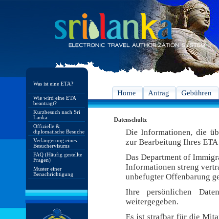
Was ist eine ETA?
Home
Antrag
Gebühren
Wie wird eine ETA
beantragt?
Kurzbesuch nach Sri
Lanka
Datenschultz
Offizielle &
Die Informationen, die ü
diplomatische Besuche
Verlängerung eines
zur Bearbeitung Ihres ETA 
Besuchervisums
FAQ (Häufig gestellte
Das Department of Immigra
Fragen)
Informationen streng vert
Muster einer
Benachrichtigung
unbefugter Offenbarung ge
Ihre persönlichen Date
weitergegeben.
Es ist strafbar für die Mi