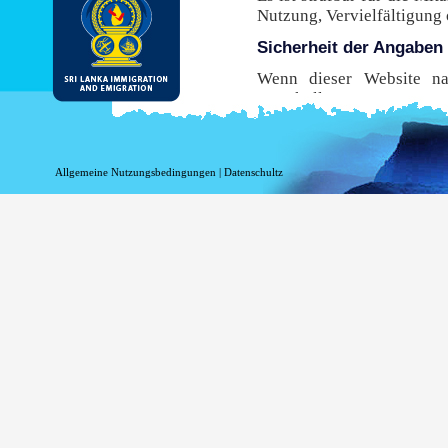
Nutzung, Vervielfältigung
Sicherheit der Angaben
Wenn dieser Website nac
Protokoll, Hypertext Tran
Übertragung von Ihrem B
Browser dieses sichere Pro
diese Website zu nutzen,
Allgemeine Nutzungsbedingungen
|
Datenschultz
sicherste Umgebung mögli
Risiken im Zusammenhang 
verbunden sind.
While DI&E provides the m
are inherent risks associat
Information beim Einlo
Informationen in Bezug au
Zwecken aufgezeichnet w
werden, wenn Sie diese Sei
Ihr Top-Level-Domai
Ihre Server-Adresse