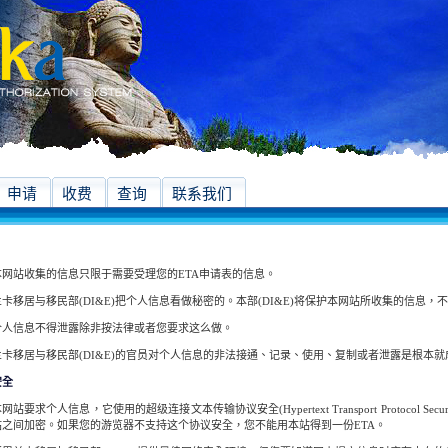
申请
收费
查询
联系我们
本网站收集的信息只限于需要受理您的ETA申请表的信息。
卡移居与移民部(DI&E)把个人信息看做秘密的。本部(DI&E)将保护本网站所收集的信息，
个人信息不得泄露除非按法律或者您要求这么做。
卡移居与移民部(DI&E)的官员对个人信息的非法接通、记录、使用、复制或者泄露是根本就
安全
站要求个人信息，它使用的超级连接文本传输协议安全(Hypertext Transport Protocol Sec
站之间加密。如果您的游览器不支持这个协议安全，您不能用本站得到一份ETA。