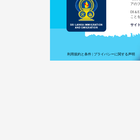
アの
DI
こと
サイ
この
した
あ
あ
利用規約と条件
|
プライバシーに関する声明
サ
ア
前
使
あ
法
識別
E-
加し
スリ
スリ