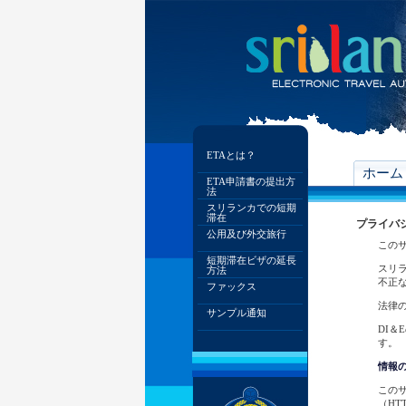
ETAとは？
ホーム
ETA申請書の提出方
法
スリランカでの短期
滞在
プライバ
公用及び外交旅行
この
短期滞在ビザの延長
スリラ
方法
不正
ファックス
法律
サンプル通知
DI
す。
情報
この
（H