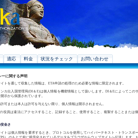
適応
料金
状況をチェック
お問い合わせ
シーに関する声明
サイトを通して収集した情報は、ETA申請の処理のため必要な情報に限定されます。
ンカ出入国管理局(DI＆E)は個人情報を機密情報として扱いします。DI＆Eによってこ
な開示から保護されています。
の許可または本人は許可を与えない限り、個人情報は開示されません。
＆Eの役員は違法にアクセスすること、記録すること、使用すること、複製することまたは
の安全さ
サイトは個人情報を要求するとき、プロトコルを使用してハイパーテキスト・トランスポ
TTPS） のもとで前に暗号化されているデータをブラウザからウェブサイトへ伝送します。