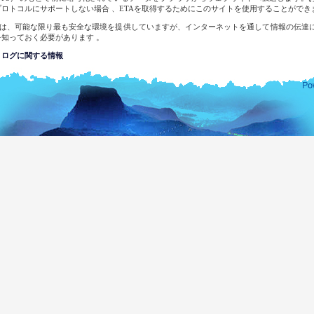
プロトコルにサポートしない場合 、ETAを取得するためにこのサイトを使用することができ
＆Eは、可能な限り最も安全な環境を提供していますが、インターネットを通して情報の伝達
を知っておく必要があります 。
トログに関する情報
サイトに統計上の目的のためにあなたのログに関する情報が記録される可能性があります。
場合、下記の情報が記録されることがあります 。
なたのトップレベルのドメイン名
なたのサーバアドレス
イトへの訪問の日付と時刻
クセスしたページ
にアクセスしたサイト
用したブラウザのタイプ
なたのオペレーティングシステム
執行機関は盲亀浮木の調査のため、システムのログを検査しに令状を行使 する以外に
する試みを行われることはありません。
メールアドレスを記録されるのはあなたが提供された目的のためだけです。具体的に要求しな
ません 。また、あなたの同意なしにそれを開示したり、他の目的に使用したりしません。
ランカ在外公館の完全なリストをご覧になりたい場合、外部関係省のウェブサイトを訪問
ランカ民主社会主義共和国