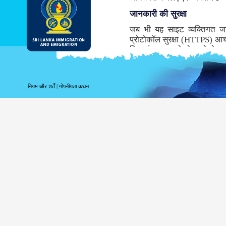
जानकारी की सुरक्षा
जब भी यह साइट व्यक्तिगत ज
प्रोटोकॉल सुरक्षा (HTTPS) आच
लिए संचरण करने से पहले डेटा ए
समर्थन नहीं करता तो, इस साइट के 
जबकि संभवतः डीआइ & ई सबसे सु
माध्यम से सूचना के संचरण के साथ
नियम और शर्तें
|
गोपनीयता कथन
साइट लॉगिंग सूचना
पर आपके लॉगिंग संबंधी सूचना 
उपयोग करते हैं तब निम्नलिखित 
अपने शीर्ष स्तर के डोमेन क
अपने सर्वर का पता;
तारीख और साइट की यात्र
पहुँचे पृष्ठ;
पूर्ववत पहुँचे साइट;
उपयोग किये गये ब्राउज़र क