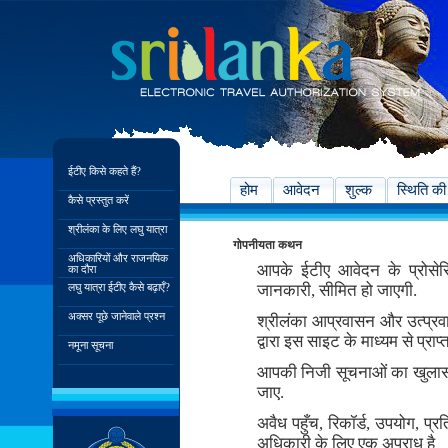
ईटीए किसे कहते हैं?
होम
आवेदन
शुल्क
स्थिति की
कैसे प्रस्तुत करें
श्रीलंका के लिए लघु यात्रा
गोपनीयता कथन
अधिकारियों और राजनयिक
आपके ईटीए आवेदन के प्रोसे
का दौरा
लघु यात्रा ईटीए कैसे बढ़ाएँ?
जानकारी, सीमित हो जाएगी.
अक्सर पूछे जानेवाले प्रश्न
श्रीलंका आप्रवासन और उत्प्र
द्वारा इस साइट के माध्यम से प्र
नमूना सूचना
आपकी निजी सूचनाओं का खुलास
जाए.
अवैध पहुँच, रिकॉर्ड, उपयोग, 
अधिकारी के लिए एक अपराध है