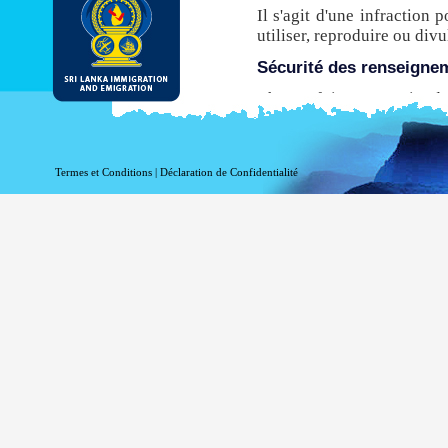
Il s'agit d'une infraction 
utiliser, reproduire ou di
Sécurité des renseigne
Chaque fois que ce site de
de transfert hypertexte sé
avant leur transmission à p
n’est pas compatible avec 
Termes et Conditions
|
Déclaration de Confidentialité
ce site pour obtenir une E
Même si le DI & E fournit
être conscient qu'il existe
via l'Internet.
Activer l’enregistrement
Information à l'égard de vo
fins statistiques. Les in
accédez à ce site:
votre nom de domaine 
votre adresse de serve
la date et l'heure de la 