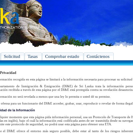
Solicitud
Tasas
Comprobar estado
Contáctenos
 Privacidad
ormación recogida en esta página se limitará a la información necesaria para procesar su solicitu
partamento de Inmigración & Emigración (DI&E) de Sri Lanka trata la información person
ación recibida a través de esta página por el DI&E está protegida contra su revelación desautoriz
ormación no será revelada a menos que una ley lo permita o usted dé su permiso.
 ofensa para un funcionario del DI&E acceder, grabar, usar, reproducir o revelar de forma ilega
idad de la Información
lquier momento que esta página pida información personal, usa un Protocolo de Transporte de
glas en inglés), bajo el cuál la información está codificada antes de ser trasmitida desde su naveg
ite este protocolo de seguridad, no podrá usar esta página para obtener una ETA.
 el DI&E ofrece el entorno más seguro posible, debe estar al tanto de los riesgos inherente