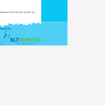
 siguiente información puede ser
cepto, en el raro caso de una
ar los registros del sistema.
ninguna lista de correos a menos
miento.
nisterio de Asuntos Exteriores