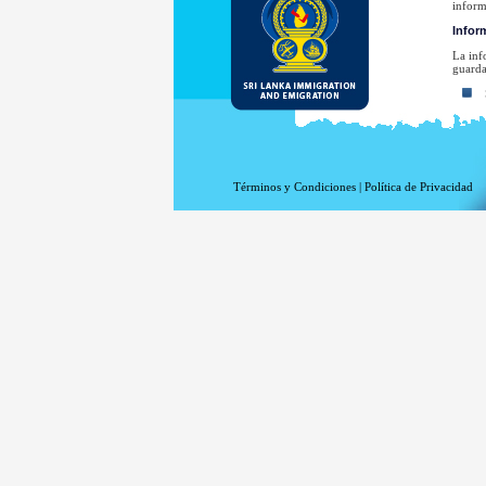
inform
Inform
La inf
guarda
Su
La
La
La
Términos y Condiciones
|
Política de Privacidad
La
El
Su
E
invest
Su dir
que lo
Para u
www.m