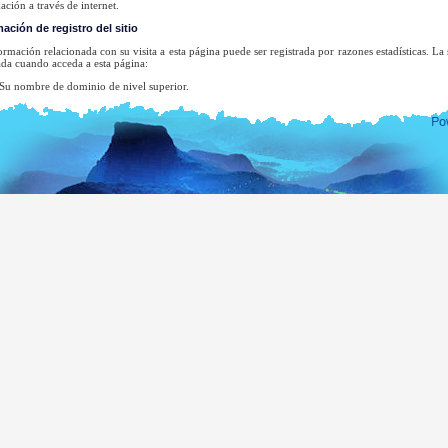
ación a través de internet.
ación de registro del sitio
ormación relacionada con su visita a esta página puede ser registrada por razones estadísticas. La
da cuando acceda a esta página:
 nombre de dominio de nivel superior.
 dirección de su servidor.
 fecha y hora de la visita a la página.
s páginas a las que accede.
 página a la que accedió previamente.
 tipo de navegador utilizado.
 sistema operativo.
n ningún caso se intentará identificar a los usuarios o sus actividades de navegación ex
igación, cuando un organismo de aplicación de la ley pueda ejercer una orden judicial para investig
ección de email será guardada sólo para el fin para el que usted la proporcionó. No se añadirá a 
 haya pedido específicamente, ni la desvelaremos o usaremos para otro propósito sin su consenti
na lista completa de Oficinas Consulares de Sri Lanka puede visitar la página web del Mi
ea.gov.lk
de la República Socialista de Sri Lanka.