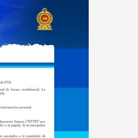
d de ETA.
al de forma confidencial. La
ada.
l información personal.
 Hipertexto Seguro ("HTTPS" por
ador a la página. Si su navegador
s asociados a la trasmisión de