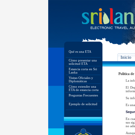
Qué es una ETA
Inicio
Cómo presentar una
solicitud ETA
Estancia corta en Sri
Lanka
Política de
Visitas Oficiales y
La inf
Diplomáticas
Cómo extender una
El De
ETA de estancia corta
inform
Preguntas Frecuentes
Su inf
Ejemplo de solicitud
Es una
Segur
En cua
sus si
no adm
Aunque