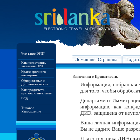
Что такое ЭРП?
Домашняя Страница
Подат
Как представить
заявление ЭРП
Краткосрочного
посещения…
Заявлении о Приватности.
Официальные и
Информация, собранная ч
Дипломатические
Как продлевать
для того, чтобы обработа
краткосрочную визу
ЧСВ
Департамент Иммиграци
информацию как конфид
Типовое
Уведомление
ДИЭ, защищена от неупо
Ваша личная информация 
Вы не дадите Ваше разреш
Для сотрудника ДИЭ счит