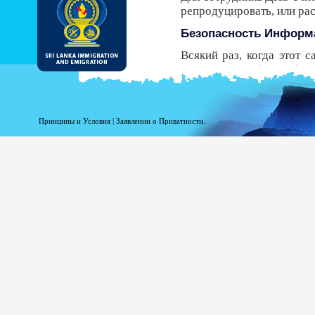
репродуцировать, или р
Безопасность Информ
Всякий раз, когда этот 
Безопасности (HTTPS), 
передачи от вашего брау
безопасный протокол, у В
получить ЭРП.
Принципы и Условия
|
Заявлении о Приватности.
Несмотря на то, что ДИ
должны знать, что есть р
Регистрационная инфо
Информация при Вашей р
статистики. Следующая
доступ к этому сайту.
Ваше доменное имя в
Адрес Вашего сервер
Дата и время посещен
Страницы доступа.