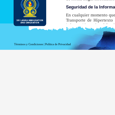
Seguridad de la Inform
En cualquier momento que 
Transporte de Hipertexto 
información está codificada
navegador no admite este
obtener una ETA.
Aunque el DI&E ofrece el e
Términos y Condiciones
|
Política de Privacidad
inherentes asociados a la t
Información de registro 
La información relacionada
estadísticas. La siguiente
Su nombre de dominio 
La dirección de su ser
La fecha y hora de la v
Las páginas a las que 
La página a la que acc