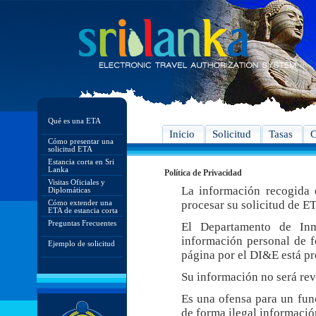
Qué es una ETA
Inicio
Solicitud
Tasas
C
Cómo presentar una
solicitud ETA
Estancia corta en Sri
Lanka
Política de Privacidad
Visitas Oficiales y
La información recogida e
Diplomáticas
Cómo extender una
procesar su solicitud de E
ETA de estancia corta
Preguntas Frecuentes
El Departamento de In
información personal de f
Ejemplo de solicitud
página por el DI&E está pr
Su información no será rev
Es una ofensa para un func
de forma ilegal informació