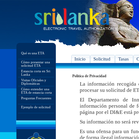
Qué es una ETA
Inicio
Solicitud
Tasas
C
Cómo presentar una
solicitud ETA
Estancia corta en Sri
Lanka
Política de Privacidad
Visitas Oficiales y
La información recogida e
Diplomáticas
Cómo extender una
procesar su solicitud de E
ETA de estancia corta
Preguntas Frecuentes
El Departamento de In
información personal de f
Ejemplo de solicitud
página por el DI&E está pr
Su información no será rev
Es una ofensa para un func
de forma ilegal informació