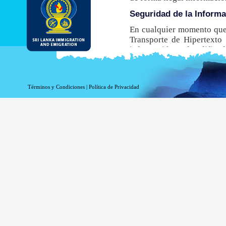
Seguridad de la Inform
En cualquier momento que 
Transporte de Hipertexto 
información está codificada
navegador no admite este
obtener una ETA.
Aunque el DI&E ofrece el e
Términos y Condiciones
|
Política de Privacidad
inherentes asociados a la t
Información de registro 
La información relacionada
estadísticas. La siguiente
Su nombre de dominio 
La dirección de su ser
La fecha y hora de la v
Las páginas a las que 
La página a la que acc