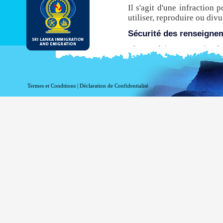
Il s'agit d'une infraction 
utiliser, reproduire ou di
Sécurité des renseigne
Chaque fois que ce site de
de transfert hypertexte sé
avant leur transmission à p
n’est pas compatible avec 
Termes et Conditions
|
Déclaration de Confidentialité
ce site pour obtenir une E
Même si le DI & E fournit
être conscient qu'il existe
via l'Internet.
Activer l’enregistrement
Information à l'égard de vo
fins statistiques. Les in
accédez à ce site:
votre nom de domaine 
votre adresse de serve
la date et l'heure de la 