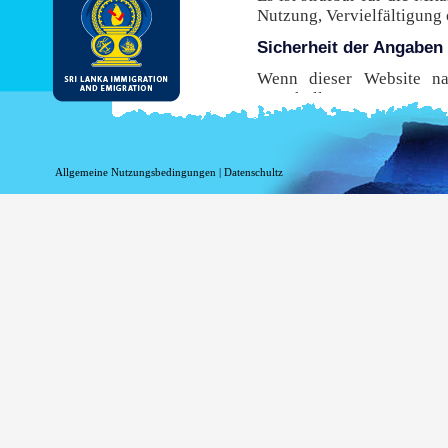
Nutzung, Vervielfältigung
Sicherheit der Angaben
Wenn dieser Website nac
Protokoll, Hypertext Tran
Übertragung von Ihrem B
Browser dieses sichere Pro
diese Website zu nutzen,
Allgemeine Nutzungsbedingungen
|
Datenschultz
sicherste Umgebung mögli
Risiken im Zusammenhang 
verbunden sind.
While DI&E provides the m
are inherent risks associat
Information beim Einlo
Informationen in Bezug au
Zwecken aufgezeichnet w
werden, wenn Sie diese Sei
Ihr Top-Level-Domai
Ihre Server-Adresse