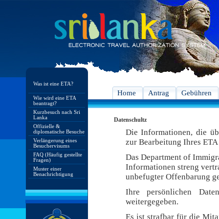
Was ist eine ETA?
Home
Antrag
Gebühren
Wie wird eine ETA
beantragt?
Kurzbesuch nach Sri
Lanka
Datenschultz
Offizielle &
Die Informationen, die ü
diplomatische Besuche
Verlängerung eines
zur Bearbeitung Ihres ETA 
Besuchervisums
FAQ (Häufig gestellte
Das Department of Immigra
Fragen)
Informationen streng vert
Muster einer
Benachrichtigung
unbefugter Offenbarung ge
Ihre persönlichen Date
weitergegeben.
Es ist strafbar für die Mi