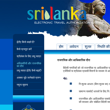
ईटीए किसे कहते हैं?
होम
आवेदन
शुल्क
स्थिति की
कैसे प्रस्तुत करें
श्रीलंका के लिए लघु यात्रा
राजनयिक और आधिकारिक दौरा
अधिकारियों और राजनयिक
का दौरा
विदेशी नागरिकों को जो राजनयिक या आधिकारिक प्रयो
लघु यात्रा ईटीए कैसे बढ़ाएँ?
एजेंसियों या श्रीलंका प्रवासी मिशनों के माध्यम स
अक्सर पूछे जानेवाले प्रश्न
नोट:
नि:शुल्क आधार (बिना शुल्क का) 
नमूना सूचना
सामान्य पासपोर्ट धारकों के लिए न
राजनयिक और आधिकारिक पासपोर्ट ध
की सरकार और संबंधित विदेशी सरक