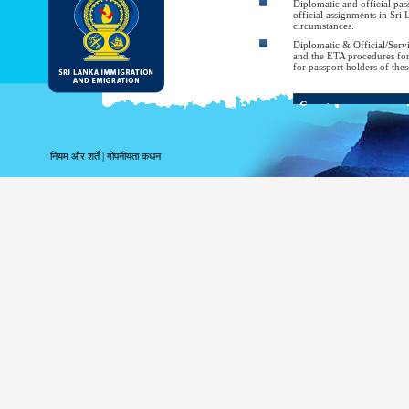
Diplomatic and official pass
official assignments in Sri
circumstances.
Diplomatic & Official/Serv
and the ETA procedures for th
for passport holders of thes
Country
Bahrain
नियम और शर्तें
|
गोपनीयता कथन
Bangladesh
Belarus
Brazil
Cambodia
Chile
China
Cuba
Georgia
Hong Kong