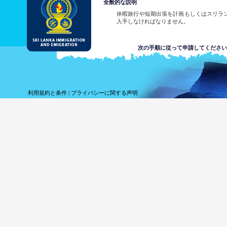
全般的な説明
休暇旅行や短期出張を計画もしくはスリラ
入手しなければなりません。
次の手順に従って申請してください
申請書を提出する。
承認書を受け取る。
ETA承諾書もしくは、照
利用規約と条件
|
プライバシーに関する声明
ランカ在外公館に連絡する
スリランカの在外公館リストを見る
サンプルETA承諾書及び・または照会通知
上記の６つの提出方法のいずれかを使い、
真は不要です。簡単に申請書に記入し、電
ん。
ETAが許可され場合、申請者に通知されます
ETAが拒絶された場合、システムが申請
い、支援を求めることができます。
スリランカの在外公館リストを見る
サンプルETA承諾書及び・または照会通知