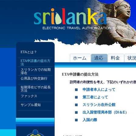
ETAとは？
ホーム
適応
料金
状
ETA申請書の提出方
法
スリランカでの短期
滞在
ETA申請書の提出方法
公用及び外交旅行
訪問者の利便性を考え、下記のいずれかの形
短期滞在ビザの延長
申請者本人によって
方法
ファックス
第三者によって
スリランカ在外公館
サンプル通知
出入国管理局本部（DI＆E）
入国の際