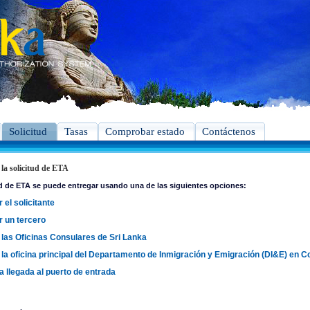
Solicitud
Tasas
Comprobar estado
Contáctenos
la solicitud de ETA
ud de ETA se puede entregar usando una de las siguientes opciones:
 el solicitante
r un tercero
 las Oficinas Consulares de Sri Lanka
 la oficina principal del Departamento de Inmigración y Emigración (DI&E) en 
la llegada al puerto de entrada