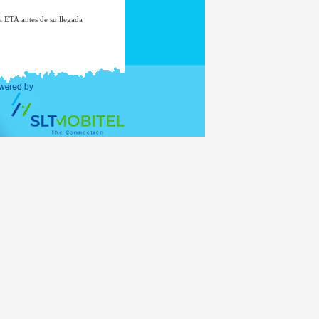
la ETA antes de su llegada
citud de remisión, deberá
onados anteriormente. De
oncesión de la ETA.
 contactar con la Oficina