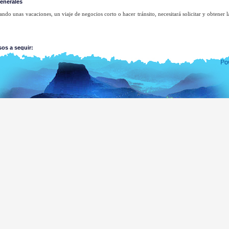
enerales
eando unas vacaciones, un viaje de negocios corto o hacer tránsito, necesitará solicitar y obtener 
sos a seguir:
Presente la solicitud.
Obtenga el acuse de recibo.
Reciba la notificación de aprobación ETA o la solicitud de remisión. Si obtiene una soli
contactar con su Oficina Consular de Sri Lanka más cercana para obtener su ETA necesaria.
 de Oficinas Consulares de Sri Lanka
de notificación de aprobación ETA o de solicitud de remisión
udes de ETA deberán presentarse electrónicamente utilizando uno de los seis métodos menci
n la política del Departamento, NO SE ACEPTAN DEVOLUCIONES.
ona que obtenga la ETA tendrá derecho a entrar en Sri Lanka en los tres meses posteriores a la c
ue no se conceda la ETA el sistema enviará una solicitud de remisión al solicitante, que deberá
Sri Lanka más cercana para obtener la ayuda necesaria.
 de Oficinas Consulares de Sri Lanka
de notificación de aprobación ETA o de solicitud de remisión
n de la solicitud de ETA por el solicitante