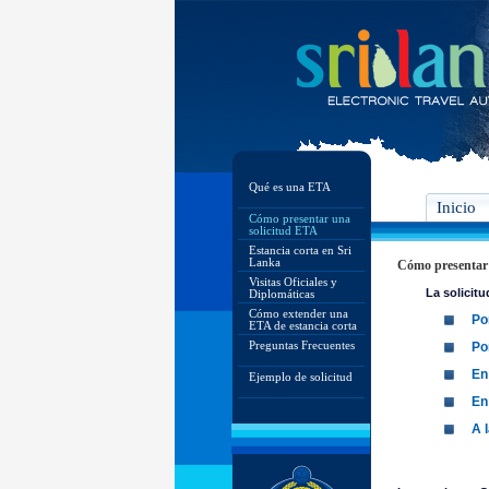
Qué es una ETA
Inicio
Cómo presentar una
solicitud ETA
Estancia corta en Sri
Lanka
Cómo presentar 
Visitas Oficiales y
La solicit
Diplomáticas
Cómo extender una
Por
ETA de estancia corta
Preguntas Frecuentes
Po
En
Ejemplo de solicitud
En
A 