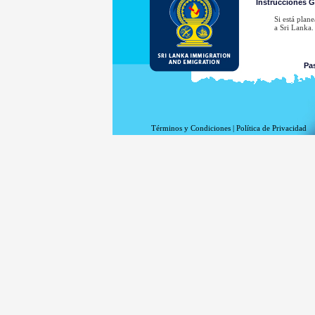
Instrucciones G
Si está plan
a Sri Lanka.
Pa
Términos y Condiciones
|
Política de Privacidad
Vea la lista
Vea ejemplo 
Las solicit
acuerdo co
Aquella pers
En caso de q
Consular de 
Vea la lista
Vea ejemplo 
Presentació