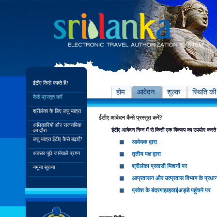
ईटीए किसे कहते हैं?
होम
आवेदन
शुल्क
स्थिति की
कैसे प्रस्तुत करें
श्रीलंका के लिए लघु यात्रा
ईटीए आवेदन कैसे प्रस्तुत करें?
अधिकारियों और राजनयिक
ईटीए आवेदन निम्न में से किसी एक विकल्प का उपयोग करते ह
का दौरा
लघु यात्रा ईटीए कैसे बढ़ाएँ?
आवेदक द्वारा
अक्सर पूछे जानेवाले प्रश्न
तृतीय पक्ष द्वारा
श्रीलंका प्रवासी मिशनों पर
नमूना सूचना
आप्रवासन और उत्प्रवास विभाग के प्रधान
प्रवेश के बंदरगाह/हवाईअड्डे पहुंचने पर