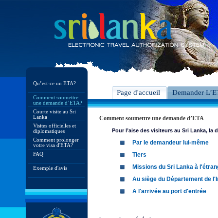
Qu’est-ce un ETA?
Page d'accueil
Demander L’
Comment soumettre
une demande d’ETA?
Courte visite au Sri
Lanka
Comment soumettre une demande d’ETA
Visites officielles et
Pour l’aise des visiteurs au Sri Lanka, 
diplomatiques
Comment prolonger
Par le demandeur lui-même
votre visa d'ETA?
FAQ
Tiers
Missions du Sri Lanka à l'étran
Exemple d'avis
Au siège du Département de l'I
A l'arrivée au port d'entrée