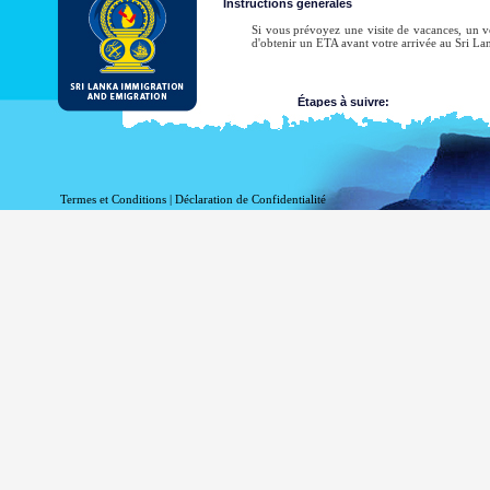
Instructions générales
Si vous prévoyez une visite de vacances, un vo
d'obtenir un ETA avant votre arrivée au Sri La
Étapes à suivre:
Soumettre la demande.
Obtenir l’accusé de réception
Obtenez l’approbation ou la
Termes et Conditions
|
Déclaration de Confidentialité
pouvez contacter la mission d
Voir la liste de missions du Sri Lanka à l’étran
Voir un exemple ETA avis d'approbation et / ou 
Toutes demandes d'ETA doivent être soumises
dessus. Le Département maintient une Pol
Le titulaire de l'ETA est autorisé à entrer au S
Au cas où l'ETA est rejeté le système enverra u
Sri Lanka à l’étranger la plus pour faire une d
Voir la liste de missions du Sri Lanka à l’étran
Voir un exemple ETA avis d'approbation et / ou 
Soumission de la demande de l'ETA par l